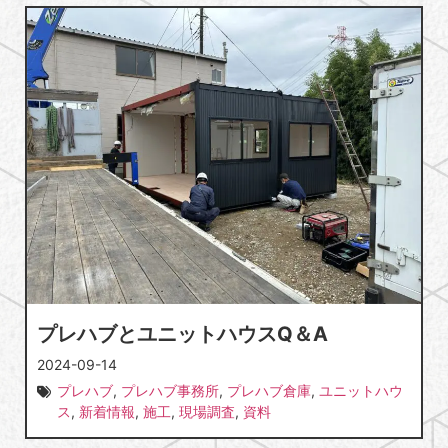
プレハブとユニットハウスQ＆A
2024-09-14
プレハブ
,
プレハブ事務所
,
プレハブ倉庫
,
ユニットハウ
ス
,
新着情報
,
施工
,
現場調査
,
資料