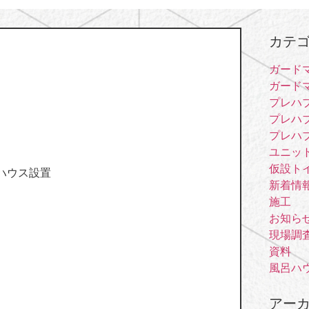
カテ
ガード
ガードマ
。
プレハ
プレハ
プレハ
ユニッ
仮設ト
ハウス設置
新着情
施工
お知ら
現場調
資料
風呂ハ
アー