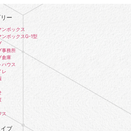
ゴリー
マンボックス
ンボックスG-1型
ブ
ブ事務所
ブ倉庫
トハウス
イレ
報
せ
査
ウス
カイブ