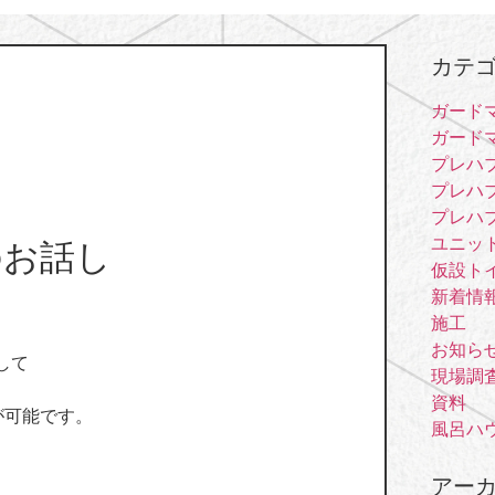
カテ
ガード
ガードマ
。
プレハ
プレハ
プレハ
ユニッ
のお話し
仮設ト
新着情
施工
お知ら
して
現場調
資料
が可能です。
風呂ハ
アー