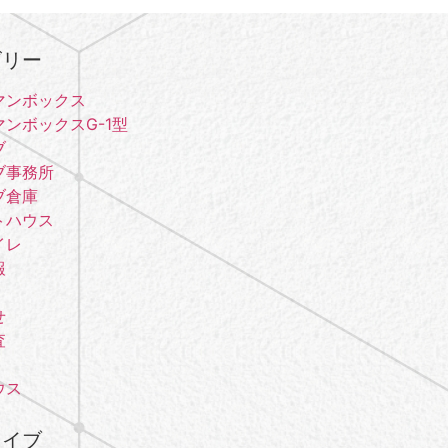
ゴリー
マンボックス
ンボックスG-1型
ブ
ブ事務所
ブ倉庫
トハウス
イレ
報
せ
査
ウス
カイブ