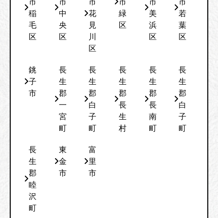
市
市
市
市
市
市
稲
中
花
緑
美
若
毛
央
見
区
浜
葉
区
区
川
区
区
区
銚
長
長
長
長
長
子
生
生
生
生
生
市
郡
郡
郡
郡
郡
一
白
長
長
白
宮
子
生
南
子
町
町
村
町
町
長
東
富
生
金
里
郡
市
市
睦
沢
町