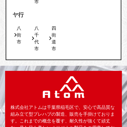
市
ヤ行
八
八
四
街
千
街
市
代
道
市
市
株式会社アトムは千葉県稲毛区で、安心で高品質な
組み立て型プレハブの製造、販売を手掛けておりま
す。これまでの概念を覆す、耐久性が強くて頑丈