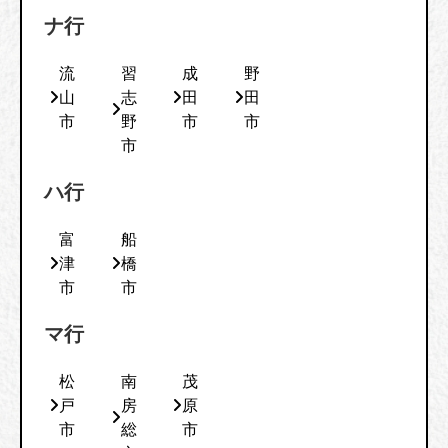
ナ行
流
習
成
野
山
志
田
田
市
野
市
市
市
ハ行
富
船
津
橋
市
市
マ行
松
南
茂
戸
房
原
市
総
市