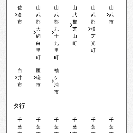
佐
山
山
山
山
山
倉
武
武
武
武
武
市
郡
郡
郡
郡
市
大
九
芝
横
網
十
山
芝
白
九
町
光
里
里
町
町
町
白
匝
袖
井
瑳
ケ
市
市
浦
市
タ行
千
千
千
千
千
千
葉
葉
葉
葉
葉
葉