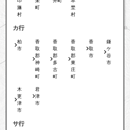
印
栄
井町
本
旛
町
埜
村
村
カ行
柏
香
香
香
香
鎌
市
取
取
取
取
ケ
郡
郡
郡
市
谷
神
多
東
市
崎
古
庄
町
町
町
木
君
更
津
津
市
市
サ行