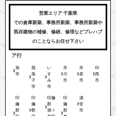
営業エリア 千葉県
での倉庫新築、事務所新築、事務所新築や
既存建物の補修、修繕、修理などプレハブ
のことならお任せ下さい
ア行
旭
我
い
市
市
印
市
孫
す
川
原
西
子
み
市
市
市
市
市
印
印
印旛
印
浦
旛
旛
郡
旛
安
郡
郡
酒々
郡
市